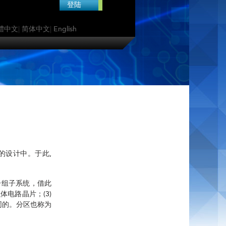
登陆
體中文
|
简体中文
|
English
的设计中。于此,
一组子系统，借此
电路晶片；(3)
同的。分区也称为