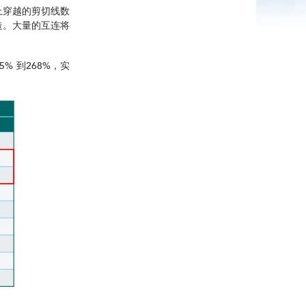
上穿越的剪切线数
造。大量的互连将
% 到268%，实