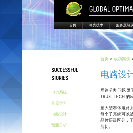
GLOBAL OPTIM
首页
领先技术
服务及解
首页
>
成功案例
SUCCESSFUL
电路设
STORIES
网路分割问题属
电力系统
TRUST-TEC
机器学习
超大型积体电路系
每个子系统可以被
电路设计
晶片层级区分，
预测分析
剪切。